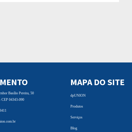
IMENTO
MAPA DO SITE
hor Basílio Pereira, 50
dpUNION
 - CEP 04343-090
Produtos
 8411
Serviços
ion.com.br
Blog