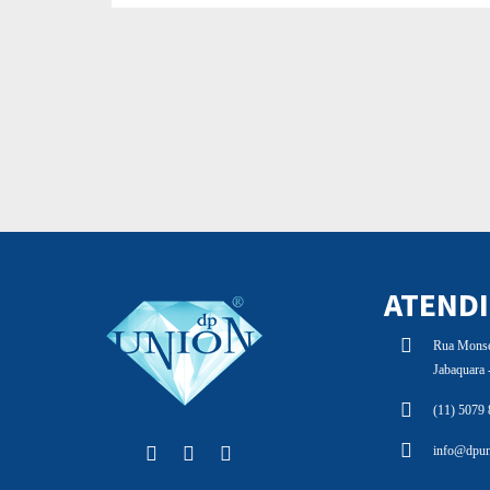
ATEND
Rua Monsen
Jabaquara
(11) 5079
info@dpun