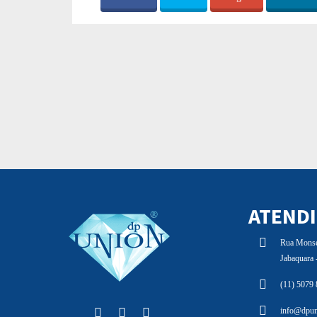
ATEND
Rua Monsen
Jabaquara
(11) 5079
info@dpun