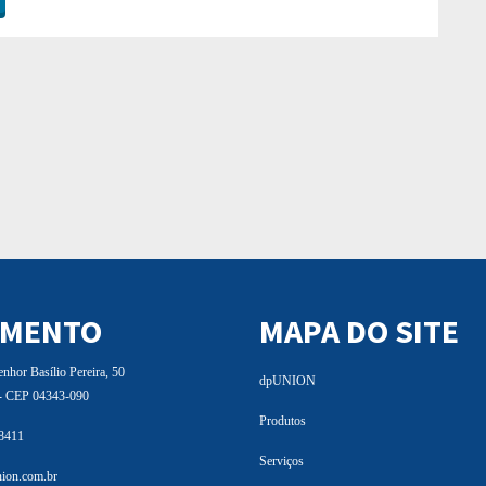
IMENTO
MAPA DO SITE
hor Basílio Pereira, 50
dpUNION
 - CEP 04343-090
Produtos
 8411
Serviços
ion.com.br