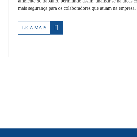
ambiente de trabalho, permitindo assim, analisar se há áreas
mais segurança para os colaboradores que atuam na empresa. P
LEIA MAIS