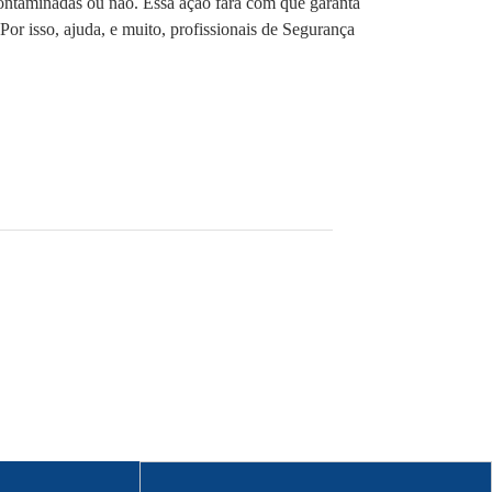
 contaminadas ou não. Essa ação fará com que garanta
or isso, ajuda, e muito, profissionais de Segurança