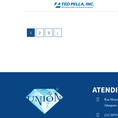
1
2
3
>
ATEND
Rua Monsen
Jabaquara
(11) 5079