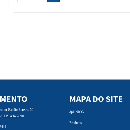
IMENTO
MAPA DO SITE
hor Basílio Pereira, 50
dpUNION
 - CEP 04343-090
Produtos
 8411