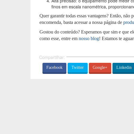
Alta precisão: o equipamento pode medir co
finos em escala nanométrica, proporcionand
Quer garantir todas essas vantagens? Então, não p
encomenda, basta acessar a nossa página de
produ
Gostou do conteúdo? Esperamos que sim e que ele s
como esse, entre em
nosso blog
! Estamos te agua
Compartilhar:
Facebook
Twitter
Google+
Linkedin