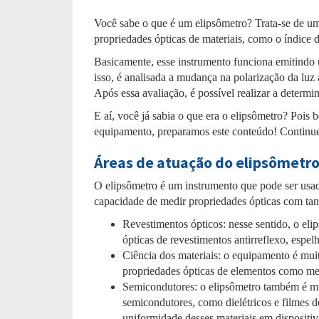
Você sabe o que é um elipsômetro? Trata-se de um
propriedades ópticas de materiais, como o índice de
Basicamente, esse instrumento funciona emitindo 
isso, é analisada a mudança na polarização da luz
Após essa avaliação, é possível realizar a determi
E aí, você já sabia o que era o elipsômetro? Pois 
equipamento, preparamos este conteúdo! Continue 
Áreas de atuação do elipsômetr
O elipsômetro é um instrumento que pode ser usad
capacidade de medir propriedades ópticas com tan
Revestimentos ópticos: nesse sentido, o eli
ópticas de revestimentos antirreflexo, espelho
Ciência dos materiais: o equipamento é muit
propriedades ópticas de elementos como met
Semicondutores: o elipsômetro também é mui
semicondutores, como dielétricos e filmes d
uniformidade desses materiais em dispositiv