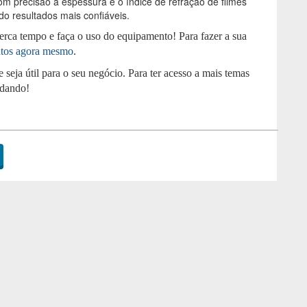
m precisão a espessura e o índice de refração de filmes
o resultados mais confiáveis.
erca tempo e faça o uso do equipamento! Para fazer a sua
tos agora mesmo
.
eja útil para o seu negócio. Para ter acesso a mais temas
rdando!