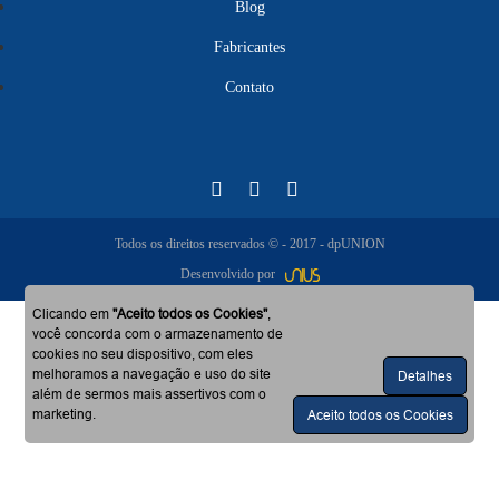
Blog
Fabricantes
Contato
Todos os direitos reservados © - 2017 - dpUNION
Desenvolvido por
Clicando em
"Aceito todos os Cookies"
,
você concorda com o armazenamento de
cookies no seu dispositivo, com eles
melhoramos a navegação e uso do site
Detalhes
além de sermos mais assertivos com o
marketing.
Aceito todos os Cookies