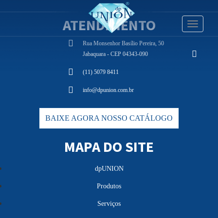
ATENDIMENTO
Toggle
navigati
Rua Monsenhor Basílio Pereira, 50
Jabaquara - CEP 04343-090
(11) 5079 8411
info@dpunion.com.br
BAIXE AGORA NOSSO CATÁLOGO
MAPA DO SITE
dpUNION
Produtos
Serviços