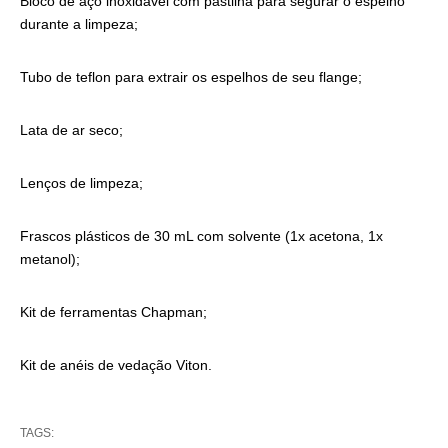
Bloco de aço inoxidável com pastilha para segurar o espelho
durante a limpeza;
Tubo de teflon para extrair os espelhos de seu flange;
Lata de ar seco;
Lenços de limpeza;
Frascos plásticos de 30 mL com solvente (1x acetona, 1x
metanol);
Kit de ferramentas Chapman;
Kit de anéis de vedação Viton.
TAGS: