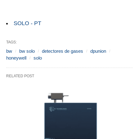
SOLO - PT
TAGS:
bw
bw solo
detectores de gases
dpunion
honeywell
solo
RELATED POST