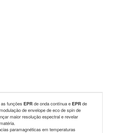
a as funções
EPR
de onda contínua e
EPR
de
modulação de envelope de eco de spin de
çar maior resolução espectral e revelar
matéria.
âncias paramagnéticas em temperaturas