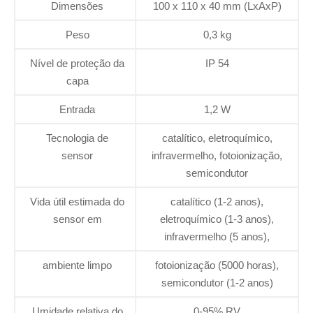
Dimensões
100 x 110 x 40 mm (LxAxP)
Peso
0,3 kg
Nível de proteção da
IP 54
capa
Entrada
1,2 W
Tecnologia de
catalítico, eletroquímico,
sensor
infravermelho, fotoionização,
semicondutor
Vida útil estimada do
catalítico (1-2 anos),
sensor em
eletroquímico (1-3 anos),
infravermelho (5 anos),
ambiente limpo
fotoionização (5000 horas),
semicondutor (1-2 anos)
Umidade relativa do
0-95% RV