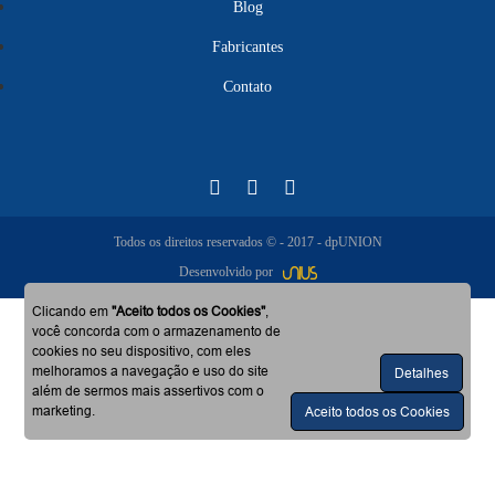
Blog
Fabricantes
Contato
Todos os direitos reservados © - 2017 - dpUNION
Desenvolvido por
Clicando em
"Aceito todos os Cookies"
,
você concorda com o armazenamento de
cookies no seu dispositivo, com eles
melhoramos a navegação e uso do site
Detalhes
além de sermos mais assertivos com o
marketing.
Aceito todos os Cookies