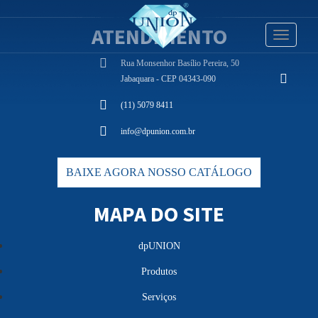
ATENDIMENTO
Toggle
navigati
Rua Monsenhor Basílio Pereira, 50
Jabaquara - CEP 04343-090
(11) 5079 8411
info@dpunion.com.br
BAIXE AGORA NOSSO CATÁLOGO
MAPA DO SITE
dpUNION
Produtos
Serviços