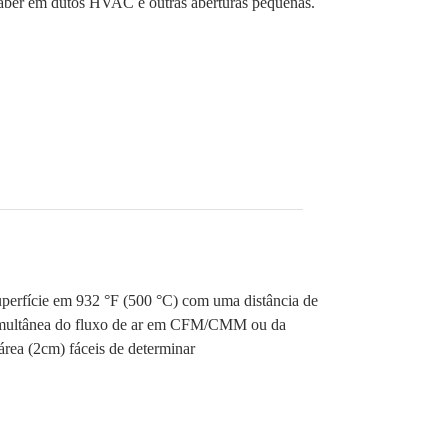
 caber em dutos HVAC e outras aberturas pequenas.
perfície em 932 °F (500 °C) com uma distância de
o simultânea do fluxo de ar em CFM/CMM ou da
área (2cm) fáceis de determinar