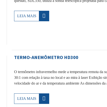
questão, SDL350, utiliza a sonda telescópica projetada para
LEIA MAIS
TERMO-ANEMÔMETRO HD300
O termômetro infravermelho mede a temperatura remota da su
30:1 com relação à taxa no local e ao mira à laser Exibiçã
velocidade do ar e da temperatura ambiente As dimensões da 
LEIA MAIS