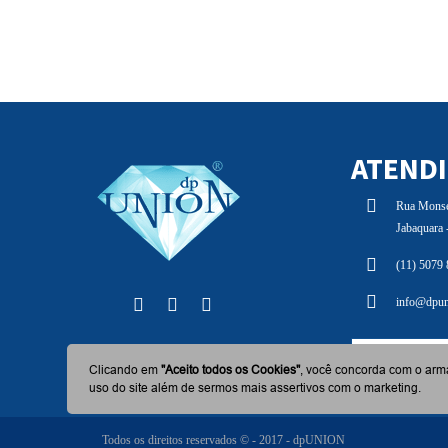
ATEND
Rua Monsen
Jabaquara
(11) 5079
info@dpun
BAIXE AG
Clicando em
"Aceito todos os Cookies"
, você concorda com o arm
uso do site além de sermos mais assertivos com o marketing.
Todos os direitos reservados © - 2017 - dpUNION