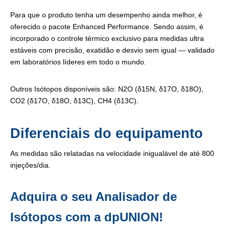
Para que o produto tenha um desempenho ainda melhor, é
oferecido o pacote Enhanced Performance. Sendo assim, é
incorporado o controle térmico exclusivo para medidas ultra
estáveis ​​com precisão, exatidão e desvio sem igual — validado
em laboratórios líderes em todo o mundo.
Outros Isótopos disponíveis são: N2O (δ15N, δ17O, δ18O),
CO2 (δ17O, δ18O, δ13C), CH4 (δ13C).
Diferenciais do equipamento
As medidas são relatadas na velocidade inigualável de até 800
injeções/dia.
Adquira o seu Analisador de
Isótopos com a dpUNION!