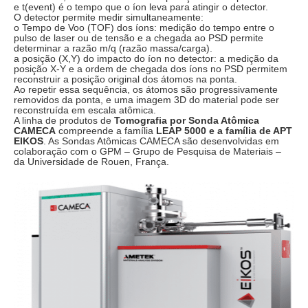
e t(event) é o tempo que o íon leva para atingir o detector.
O detector permite medir simultaneamente:
o Tempo de Voo (TOF) dos íons: medição do tempo entre o
pulso de laser ou de tensão e a chegada ao PSD permite
determinar a razão m/q (razão massa/carga).
a posição (X,Y) do impacto do íon no detector: a medição da
posição X-Y e a ordem de chegada dos íons no PSD permitem
reconstruir a posição original dos átomos na ponta.
Ao repetir essa sequência, os átomos são progressivamente
removidos da ponta, e uma imagem 3D do material pode ser
reconstruída em escala atômica.
A linha de produtos de
Tomografia por Sonda Atômica
CAMECA
compreende a família
LEAP 5000 e a família de APT
EIKOS
. As Sondas Atômicas CAMECA são desenvolvidas em
colaboração com o GPM – Grupo de Pesquisa de Materiais –
da Universidade de Rouen, França.