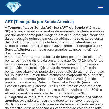
APT (Tomografia por Sonda Atômica)
A
Tomografia por Sonda Atômica (APT ou Sonda Atômica
3D)
é a única técnica de análise de material que oferece amplas
possibilidades tanto para imagens em 3D quanto para medições
da composição química em escala atômica (resolução de cerca
de 0,1-0,3 nm em profundidade e 0,3-0,5 nm lateralmente).
Desde os seus primeiros desenvolvimentos, a
Tomografia por
Sonda Atômica
contribuiu para grandes avanços na ciência
dos materiais.
A amostra é preparada na forma de uma ponta muito afiada. A
ponta resfriada é distorcida em alta tensão CC (3-15 kV). O raio
muito pequeno da ponta e a alta tensão induzem um campo
eletrostático muito alto (dezenas de V/nm) na superfície da
ponta, logo abaixo do ponto de evaporação do átomo. Sob laser
ou HV pulsante, um ou mais átomos se evaporam da superfície,
por efeito de campo (próximo de 100% de ionização) e são
projetados sobre um Detector Sensível à Posição (em inglês
Position Sensitive Detector – PSD) com uma elevada eficiência
de detecção. A eficiência dos íons é tão elevada quanto 80%, a
eficiência analítica mais alta de uma microscopia 3D.
O diagrama acima ilustra o princípio da
tomografia por sonda
atômica
, exibindo a amostra e o detector sensível à posição
2D. t(pulse) é um pulso de laser ou de tensão atuando na ponta
da amostra, desencadeando a evaporação de campo dos íons