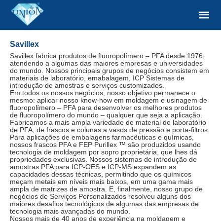
Savillex
Savillex fabrica produtos de fluoropolímero – PFA desde 1976,
atendendo a algumas das maiores empresas e universidades
do mundo. Nossos principais grupos de negócios consistem em
materiais de laboratório, emabalagem, ICP Sistemas de
introdução de amostras e serviços customizados.
Em todos os nossos negócios, nosso objetivo permanece o
mesmo: aplicar nosso know-how em moldagem e usinagem de
fluoropolímero – PFA para desenvolver os melhores produtos
de fluoropolímero do mundo – qualquer que seja a aplicação.
Fabricamos a mais ampla variedade de material de laboratório
de PFA, de frascos e colunas a vasos de pressão e porta-filtros.
Para aplicações de embalagens farmacêuticas e químicas,
nossos frascos PFA e FEP Purillex ™ são produzidos usando
tecnologia de moldagem por sopro proprietária, que lhes dá
propriedades exclusivas. Nossos sistemas de introdução de
amostras PFA para ICP-OES e ICP-MS expandem as
capacidades dessas técnicas, permitindo que os químicos
meçam metais em níveis mais baixos, em uma gama mais
ampla de matrizes de amostra. E, finalmente, nosso grupo de
negócios de Serviços Personalizados resolveu alguns dos
maiores desafios tecnológicos de algumas das empresas de
tecnologia mais avançadas do mundo.
Nossos mais de 40 anos de experiência na moldagem e