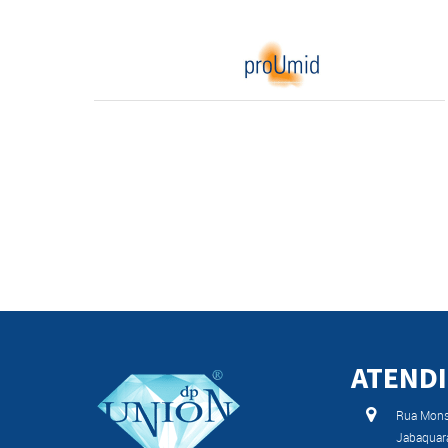
ATEND
Rua Monse
Jabaquar