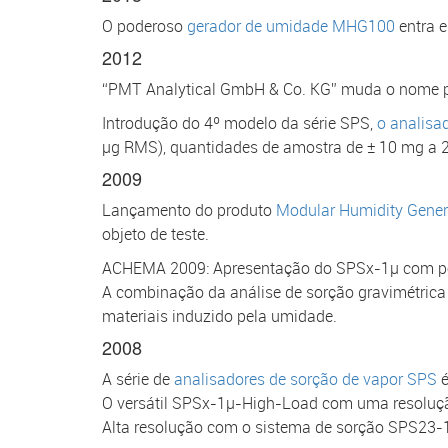
O poderoso
gerador de umidade MHG100
entra 
2012
“PMT Analytical GmbH & Co. KG” muda o nome 
Introdução do 4º modelo da série SPS,
o analisa
µg RMS), quantidades de amostra de ± 10 mg a 2
2009
Lançamento do produto
Modular Humidity Gene
objeto de teste.
ACHEMA 2009: Apresentação do SPSx-1µ com 
A combinação da análise de sorção gravimétric
materiais induzido pela umidade.
2008
A série de
analisadores de sorção de vapor SPS
é
O versátil SPSx-1µ-High-Load com uma resolução
Alta resolução com o sistema de sorção SPS23-1