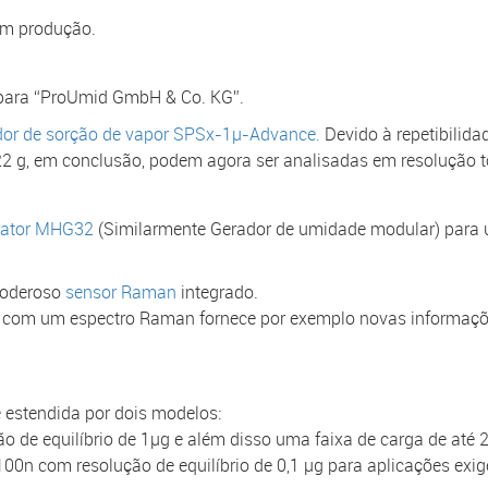
em produção.
para “ProUmid GmbH & Co. KG”.
dor de sorção de vapor SPSx-1µ-Advance.
Devido à repetibilida
2 g, em conclusão, podem agora ser analisadas em resolução to
rator MHG32
(Similarmente Gerador de umidade modular) para u
poderoso
sensor Raman
integrado.
a com um espectro Raman fornece por exemplo novas informaç
 estendida por dois modelos:
 de equilíbrio de 1µg e além disso uma faixa de carga de até
00n com resolução de equilíbrio de 0,1 µg para aplicações exi