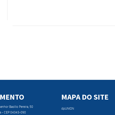
IMENTO
MAPA DO SITE
nhor Basílio Pereira, 50
dpUNION
a - CEP 04343-090