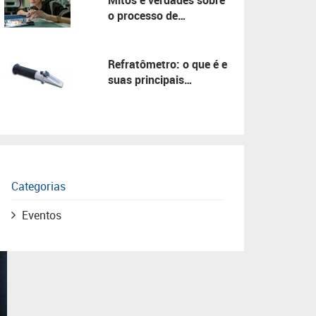
Mitos e verdades sobre
o processo de
manutenção!
Refratômetro: o que é e
suas principais
aplicações!
Categorias
Eventos