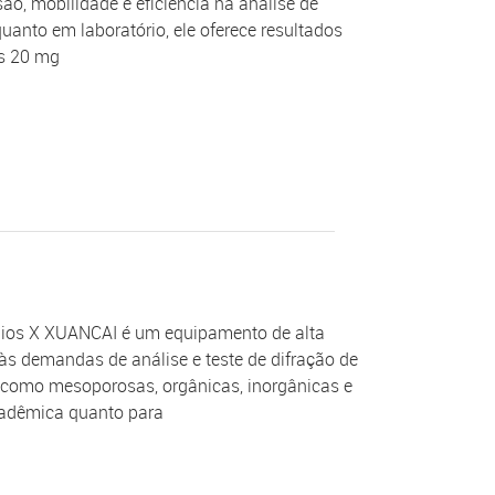
são, mobilidade e eficiência na análise de
uanto em laboratório, ele oferece resultados
as 20 mg
aios X XUANCAI é um equipamento de alta
 às demandas de análise e teste de difração de
s, como mesoporosas, orgânicas, inorgânicas e
acadêmica quanto para