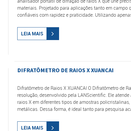
analisador portátil de difração de raios X que une preci
materiais. Projetado para aplicações tanto em campo q
confiáveis com rapidez e praticidade. Utilizando apen
LEIA MAIS
DIFRATÔMETRO DE RAIOS X XUANCAI
Difratômetro de Raios X XUANCAI O Difratômetro de R
resolução, desenvolvido pela LANScientific. Ele atende
raios X em diferentes tipos de amostras policristalina
metálicas. Dessa forma, é ideal tanto para pesquisa 
LEIA MAIS