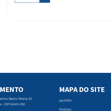
IMENTO
MAPA DO SITE
nhor Basílio Pereira, 50
dpUNION
a - CEP 04343-090
Produtos