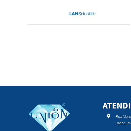
ATEND
Rua Monse
Jabaquar