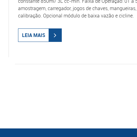
constante 850ml/ 3L cc-min. Faixa de Operação: 01 
amostragem, carregador, jogos de chaves, mangueiras, 
calibração. Opcional módulo de baixa vazão e cicline.
LEIA MAIS