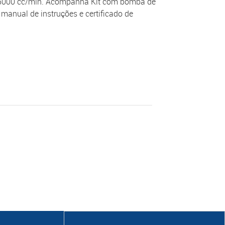
a 5000 cc/min. Acompanha Kit com bomba de
manual de instruções e certificado de