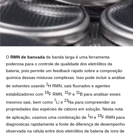
O
RMN
de bancada
de banda larga é uma ferramenta
poderosa para o controle de qualidade dos eletrólitos da
bateria, pois permite um feedback rápido sobre a composição
química dessas misturas complexas. Isso pode incluir a análise
1
de solventes usando
H RMN, sais fluorados e agentes
19
31
11
estabilizadores com
F RMN,
P e
B para analisar esses
7
23
mesmos sais, bem como
Li e
Na para compreender as
propriedades das espécies de cátions em solução. Nesta nota
1
19
de aplicação, usamos uma combinação de
H e
F RMN para
diagnosticas rapidamente a fonte de diferença de desempenho
observada na célula entre dois eletrólitos de bateria de íons de