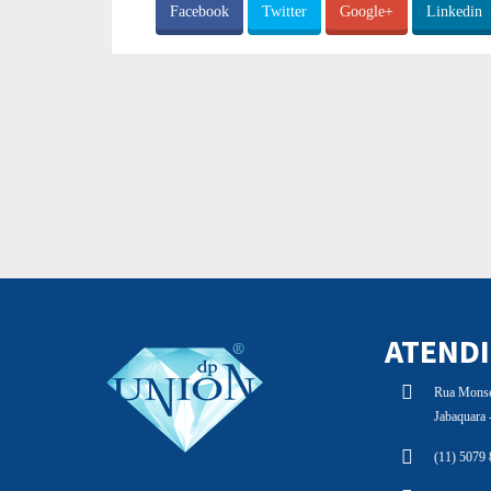
Facebook
Twitter
Google+
Linkedin
ATEND
Rua Monsen
Jabaquara
(11) 5079