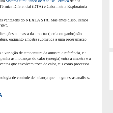
e um
Sistema Simultâneo de Análise Térmica
de alta
Térmica Diferencial (DTA) e Calorimetria Exploratória
e as vantagens do
NEXTA STA
. Mas antes disso, iremos
 DSC.
alterações na massa da amostra (perda ou ganho) são
atura, enquanto amostra submetida a uma programação
 variação de temperatura da amostra e referência, e a
panha as mudanças do calor (energia) entra a amostra e a
ventos que envolvem troca de calor, tais como processos
ologia de controle de balança que integra essas análises.
A