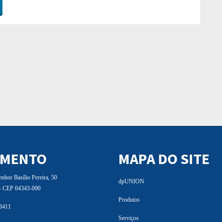
IMENTO
MAPA DO SITE
hor Basílio Pereira, 50
dpUNION
 - CEP 04343-090
Produtos
 8411
Serviços