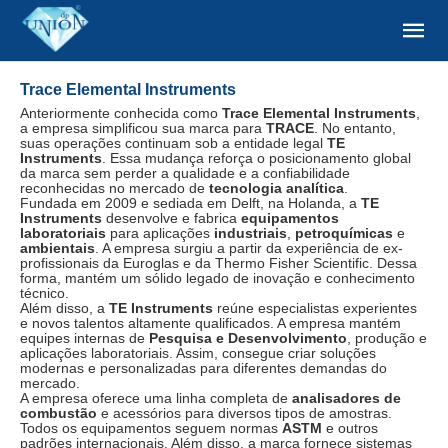
Trace Elemental Instruments
Anteriormente conhecida como
Trace Elemental Instruments
,
a empresa simplificou sua marca para
TRACE
. No entanto,
suas operações continuam sob a entidade legal
TE
Instruments
. Essa mudança reforça o posicionamento global
da marca sem perder a qualidade e a confiabilidade
reconhecidas no mercado de
tecnologia analítica
.
Fundada em 2009 e sediada em Delft, na Holanda, a
TE
Instruments
desenvolve e fabrica
equipamentos
laboratoriais
para aplicações
industriais
,
petroquímicas
e
ambientais
. A empresa surgiu a partir da experiência de ex-
profissionais da Euroglas e da Thermo Fisher Scientific. Dessa
forma, mantém um sólido legado de inovação e conhecimento
técnico.
Além disso, a
TE Instruments
reúne especialistas experientes
e novos talentos altamente qualificados. A empresa mantém
equipes internas de
Pesquisa e Desenvolvimento
, produção e
aplicações laboratoriais. Assim, consegue criar soluções
modernas e personalizadas para diferentes demandas do
mercado.
A empresa oferece uma linha completa de
analisadores de
combustão
e acessórios para diversos tipos de amostras.
Todos os equipamentos seguem normas
ASTM
e outros
padrões internacionais. Além disso, a marca fornece sistemas