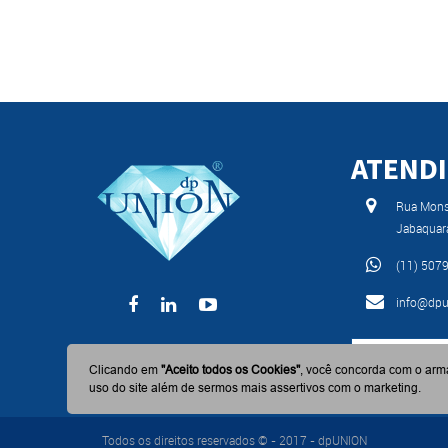
ATEND
Rua Monse
Jabaquar
(11) 507
info@dpu
BAIXE AGO
Clicando em
"Aceito todos os Cookies"
, você concorda com o arm
uso do site além de sermos mais assertivos com o marketing.
Todos os direitos reservados © - 2017 - dpUNION