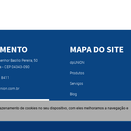
IMENTO
MAPA DO SITE
nhor Basílio Pereira, 50
dpUNION
a - CEP 04343-090
Produtos
9 8411
Serviços
nion.com.br
Blog
RA NOSSO CATÁLOGO
Fabricantes
azenamento de cookies no seu dispositivo, com eles melhoramos a navegação e
Contato