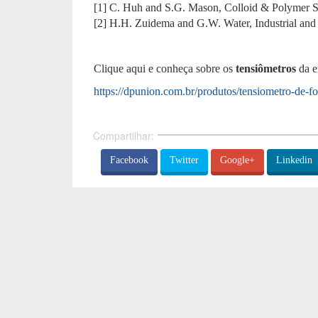
[1] C. Huh and S.G. Mason, Colloid & Polymer S
[2] H.H. Zuidema and G.W. Water, Industrial an
Clique aqui e conheça sobre os
tensiômetros
da 
https://dpunion.com.br/produtos/tensiometro-de-fo
Compartilhar:
Facebook
Twitter
Google+
Linkedin