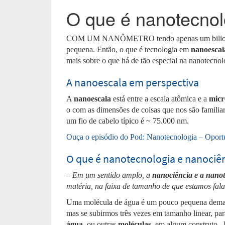
O que é nanotecnol
COM UM NANÔMETRO
tendo apenas um bili
pequena. Então, o que é tecnologia em
nanoescal
mais sobre o que há de tão especial na nanotecnol
A nanoescala em perspectiva
A
nanoescala
está entre a escala atômica e a
micr
o com as dimensões de coisas que nos são familia
um fio de cabelo típico é ~ 75.000 nm.
Ouça o episódio do Pod: Nanotecnologia – Oportu
O que é nanotecnologia e nanociê
– Em um sentido amplo, a
nanociência e a nano
matéria, na faixa de tamanho de que estamos fal
Uma molécula de água é um pouco pequena demai
mas se subirmos três vezes em tamanho linear, pa
água
, ou outras
moléculas
, em algum construto .