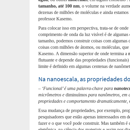
tamanho, até 100 nm
, o volume na verdade aum
dezenas de milhões de moléculas e ainda estamos
professor Kasemo.
Para colocar isso em perspectiva, trata-se de onde
comprimento de onda da luz visível é de algumas
tamanho, podemos construir coisas com algumas 
coisas com milhões de átomos, ou moléculas, que t
Kasemo. A dimensão superior de onde termina a
flutuante e depende das propriedades (funcionais
limite é definido em algumas centenas de nanômet
Na nanoescala, as propriedades d
– ‘Funcional’ é uma palavra-chave para
nanotec
micrômetros e
diminuímos
para nanômetros, em 
propriedades e comportamento dramaticamente,
d
Essa mudança de propriedades, por exemplo, propri
pesquisadores que estão apenas interessados ​​em 
fazer e o que você pode construir. Mas também é 
eletrônica, na ciência dos materiais e assim por d