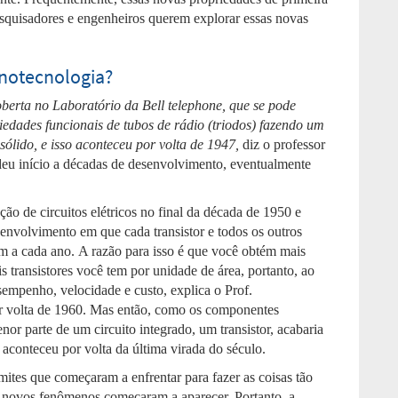
esquisadores e engenheiros querem explorar essas novas
notecnologia?
erta no Laboratório da Bell telephone, que se pode
edades funcionais de tubos de rádio (triodos) fazendo um
sólido, e isso aconteceu por volta de 1947,
diz o professor
eu início a décadas de desenvolvimento, eventualmente
ão de circuitos elétricos no final da década de 1950 e
nvolvimento em que cada transistor e todos os outros
m a cada ano. A razão para isso é que você obtém mais
s transistores você tem por unidade de área, portanto, ao
mpenho, velocidade e custo, explica o Prof.
r volta de 1960. Mas então, como os componentes
or parte de um circuito integrado, um transistor, acabaria
aconteceu por volta da última virada do século.
mites que começaram a enfrentar para fazer as coisas tão
novos fenômenos começaram a aparecer. Portanto, a