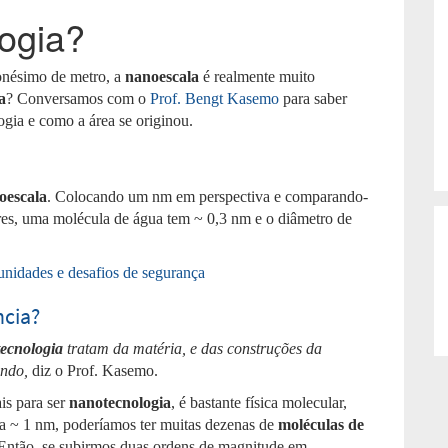
ogia?
onésimo de metro, a
nanoescala
é realmente muito
a
? Conversamos com o
Prof. Bengt Kasemo
para saber
ogia e como a área se originou.
oescala
. Colocando um nm em perspectiva e comparando-
res, uma molécula de água tem ~ 0,3 nm e o diâmetro de
nidades e desafios de segurança
ncia?
tecnologia
tratam da matéria, e das construções da
ando,
diz o Prof. Kasemo.
s para ser
nanotecnologia
, é bastante física molecular,
ra ~ 1 nm, poderíamos ter muitas dezenas de
moléculas de
 Então, se subirmos duas ordens de magnitude em