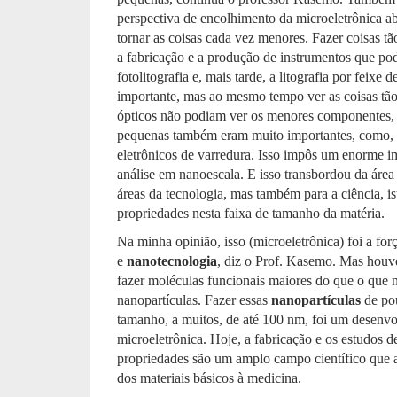
perspectiva de encolhimento da microeletrônica a
tornar as coisas cada vez menores. Fazer coisas tã
a fabricação e a produção de instrumentos que pod
fotolitografia e, mais tarde, a litografia por feixe
importante, mas ao mesmo tempo ver as coisas tã
ópticos não podiam ver os menores componentes, o
pequenas também eram muito importantes, como, p
eletrônicos de varredura. Isso impôs um enorme 
análise em nanoescala. E isso transbordou da área
áreas da tecnologia, mas também para a ciência, ist
propriedades nesta faixa de tamanho da matéria.
Na minha opinião, isso (microeletrônica) foi a fo
e
nanotecnologia
, diz o Prof. Kasemo. Mas houve
fazer moléculas funcionais maiores do que o que
nanopartículas. Fazer essas
nanopartículas
de pou
tamanho, a muitos, de até 100 nm, foi um desenv
microeletrônica. Hoje, a fabricação e os estudos
propriedades são um amplo campo científico que af
dos materiais básicos à medicina.