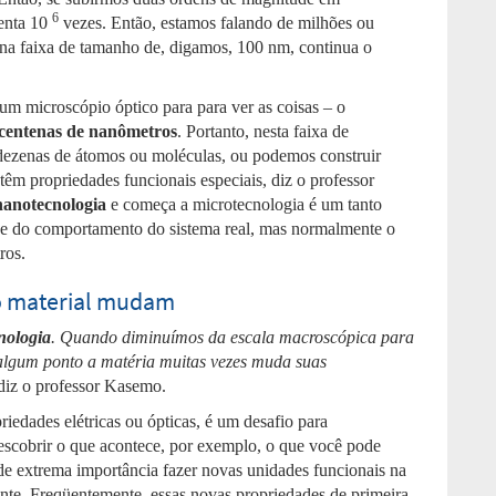
6
enta 10
vezes. Então, estamos falando de milhões ou
 na faixa de tamanho de, digamos, 100 nm, continua o
 um microscópio óptico para para ver as coisas – o
centenas de nanômetros
. Portanto, nesta faixa de
dezenas de átomos ou moléculas, ou podemos construir
êm propriedades funcionais especiais, diz o professor
nanotecnologia
e começa a microtecnologia é um tanto
) e do comportamento do sistema real, mas normalmente o
ros.
o material mudam
nologia
. Quando diminuímos da escala macroscópica para
algum ponto a matéria muitas vezes muda suas
iz o professor Kasemo.
edades elétricas ou ópticas, é um desafio para
descobrir o que acontece, por exemplo, o que você pode
de extrema importância fazer novas unidades funcionais na
iante. Freqüentemente, essas novas propriedades de primeira