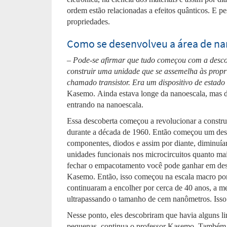
ordem estão relacionadas a efeitos quânticos. E p
propriedades.
Como se desenvolveu a área de na
– Pode-se afirmar que tudo começou com a descob
construir uma unidade que se assemelha às propri
chamado transistor. Era um dispositivo de estado 
Kasemo. Ainda estava longe da nanoescala, mas d
entrando na nanoescala.
Essa descoberta começou a revolucionar a construç
durante a década de 1960. Então começou um dese
componentes, diodos e assim por diante, diminuía
unidades funcionais nos microcircuitos quanto mai
fechar o empacotamento você pode ganhar em dese
Kasemo. Então, isso começou na escala macro po
continuaram a encolher por cerca de 40 anos, a men
ultrapassando o tamanho de cem nanômetros. Isso 
Nesse ponto, eles descobriram que havia alguns li
pequenas, continua o professor Kasemo. Também 