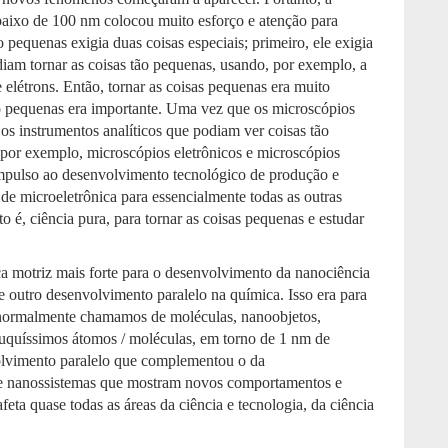
baixo de 100 nm colocou muito esforço e atenção para
o pequenas exigia duas coisas especiais; primeiro, ele exigia
iam tornar as coisas tão pequenas, usando, por exemplo, a
 de elétrons. Então, tornar as coisas pequenas era muito
o pequenas era importante. Uma vez que os microscópios
s instrumentos analíticos que podiam ver coisas tão
or exemplo, microscópios eletrônicos e microscópios
impulso ao desenvolvimento tecnológico de produção e
 de microeletrônica para essencialmente todas as outras
o é, ciência pura, para tornar as coisas pequenas e estudar
rça motriz mais forte para o desenvolvimento da nanociência
 outro desenvolvimento paralelo na química. Isso era para
 normalmente chamamos de moléculas, nanoobjetos,
quíssimos átomos / moléculas, em torno de 1 nm de
olvimento paralelo que complementou o da
 de nanossistemas que mostram novos comportamentos e
eta quase todas as áreas da ciência e tecnologia, da ciência