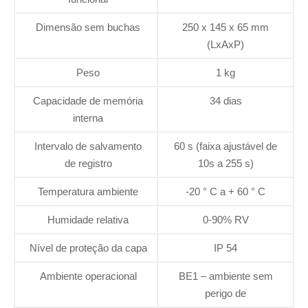
Dimensão sem buchas
250 x 145 x 65 mm
(LxAxP)
Peso
1 kg
Capacidade de memória
34 dias
interna
Intervalo de salvamento
60 s (faixa ajustável de
de registro
10s a 255 s)
Temperatura ambiente
-20 ° C a + 60 ° C
Humidade relativa
0-90% RV
Nível de proteção da capa
IP 54
Ambiente operacional
BE1 – ambiente sem
perigo de