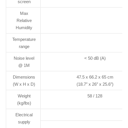
screen
Max
Relative
Humidity
Temperature
range
Noise level
< 50 dB (A)
@ 1M
Dimensions
47.5 x 66.2 x 65 cm
(W x H x D)
(18.7″ x 26″ x 25.6″)
Weight
58 / 128
(kg/lbs)
Electrical
supply