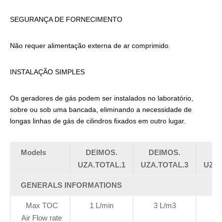
SEGURANÇA DE FORNECIMENTO
Não requer alimentação externa de ar comprimido.
INSTALAÇÃO SIMPLES
Os geradores de gás podem ser instalados no laboratório,
sobre ou sob uma bancada, eliminando a necessidade de
longas linhas de gás de cilindros fixados em outro lugar.
Models
DEIMOS.
DEIMOS.
DE
UZA.TOTAL.1
UZA.TOTAL.3
UZA.
GENERALS INFORMATIONS
Max TOC
1 L/min
3 L/m3
6
Air Flow rate