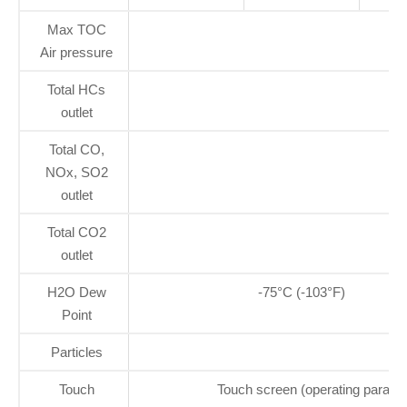
Max TOC
Air pressure
Total HCs
outlet
Total CO,
NOx, SO2
outlet
Total CO2
outlet
H2O Dew
-75°C (-103°F)
Point
Particles
Touch
Touch screen (operating paramet