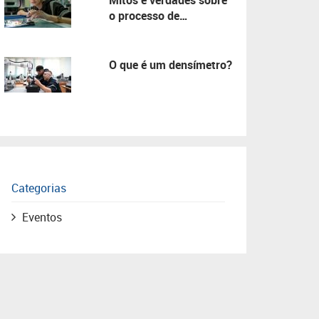
Mitos e verdades sobre
o processo de
manutenção!
O que é um densímetro?
Categorias
Eventos