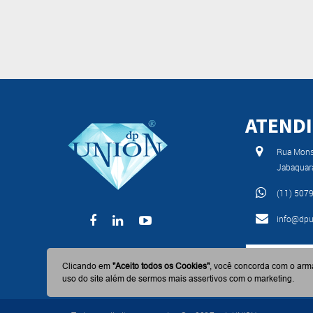
ATEND
Rua Monse
Jabaquar
(11) 507
info@dpu
BAIXE AGO
Clicando em
"Aceito todos os Cookies"
, você concorda com o arm
uso do site além de sermos mais assertivos com o marketing.