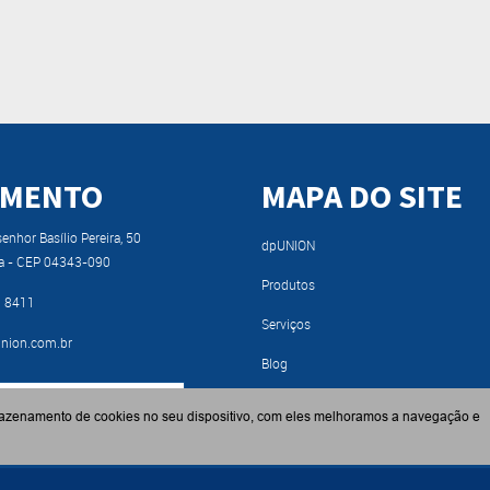
IMENTO
MAPA DO SITE
nhor Basílio Pereira, 50
dpUNION
a - CEP 04343-090
Produtos
9 8411
Serviços
nion.com.br
Blog
RA NOSSO CATÁLOGO
Fabricantes
azenamento de cookies no seu dispositivo, com eles melhoramos a navegação e
Contato