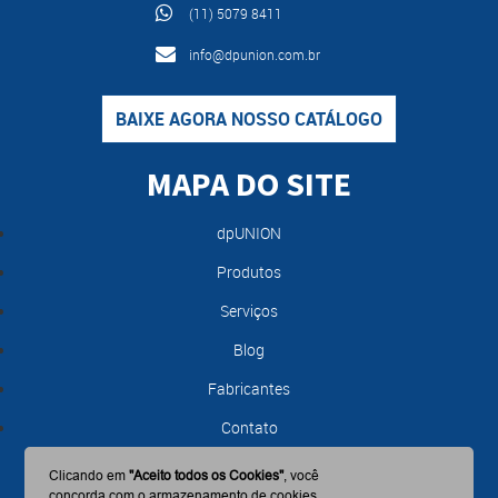
(11) 5079 8411
info@dpunion.com.br
BAIXE AGORA NOSSO CATÁLOGO
MAPA DO SITE
dpUNION
Produtos
Serviços
Blog
Fabricantes
Contato
Clicando em
"Aceito todos os Cookies"
, você
concorda com o armazenamento de cookies