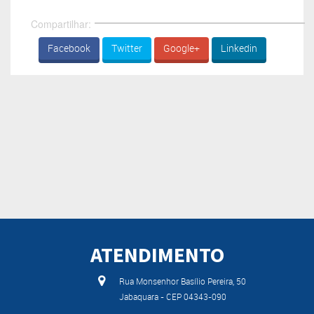
Compartilhar:
Facebook
Twitter
Google+
Linkedin
ATENDIMENTO
Rua Monsenhor Basílio Pereira, 50
Jabaquara - CEP 04343-090