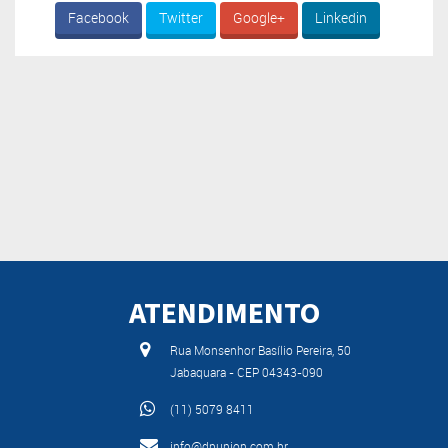
Facebook
Twitter
Google+
Linkedin
ATENDIMENTO
Rua Monsenhor Basílio Pereira, 50
Jabaquara - CEP 04343-090
(11) 5079 8411
info@dpunion.com.br