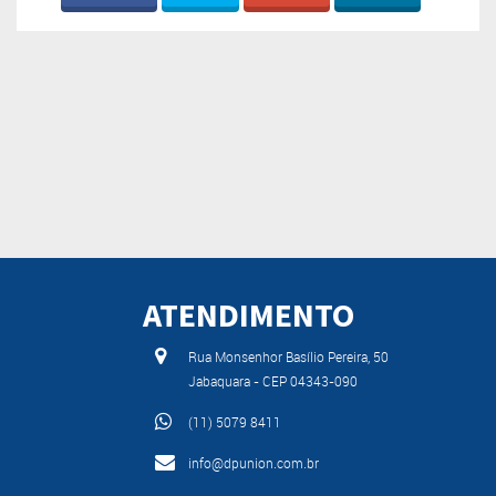
ATENDIMENTO
Rua Monsenhor Basílio Pereira, 50
Jabaquara - CEP 04343-090
(11) 5079 8411
info@dpunion.com.br