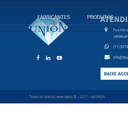
FABRICANTES
PRODUTOS
ATEND
Rua Monse
Jabaquar
(11) 507
info@dpu
BAIXE AGO
Todos os direitos reservados © - 2017 - dpUNION