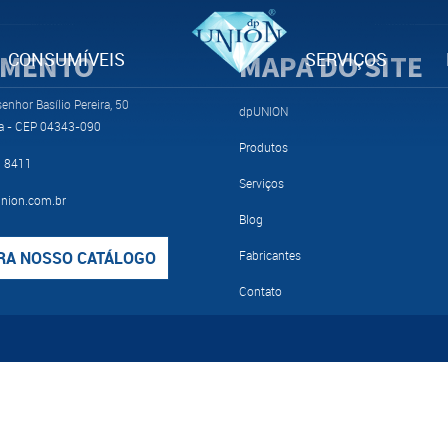
IMENTO
CONSUMÍVEIS
MAPA DO SITE
SERVIÇOS
nhor Basílio Pereira, 50
dpUNION
a - CEP 04343-090
Produtos
9 8411
Serviços
nion.com.br
Blog
RA NOSSO CATÁLOGO
Fabricantes
Contato