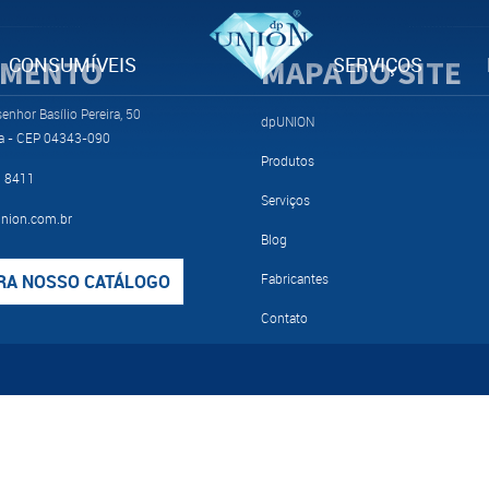
IMENTO
CONSUMÍVEIS
MAPA DO SITE
SERVIÇOS
nhor Basílio Pereira, 50
dpUNION
a - CEP 04343-090
Produtos
9 8411
Serviços
nion.com.br
Blog
RA NOSSO CATÁLOGO
Fabricantes
Contato