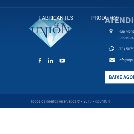
FABRICANTES
PRODUTOS
ATEND
Rua Monse
Jabaquar
(11) 507
info@dpu
BAIXE AGO
Todos os direitos reservados © - 2017 - dpUNION