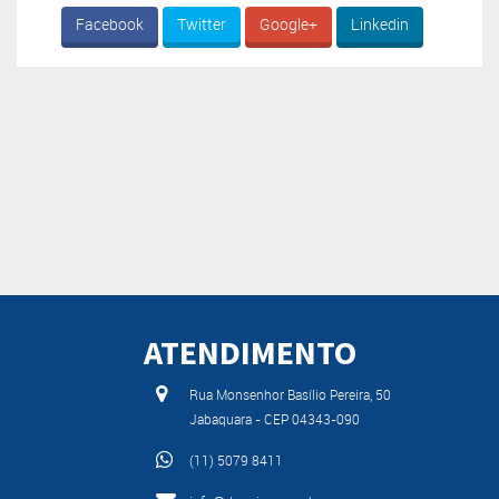
Facebook
Twitter
Google+
Linkedin
ATENDIMENTO
Rua Monsenhor Basílio Pereira, 50
Jabaquara - CEP 04343-090
(11) 5079 8411