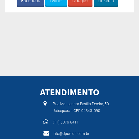
Facebook
Twitter
Google+
Linkedin
ATENDIMENTO
Rua Monsenhor Basílio Pereira, 50
Jabaquara - CEP 04343-090
(11) 5079 8411
info@dpunion.com.br