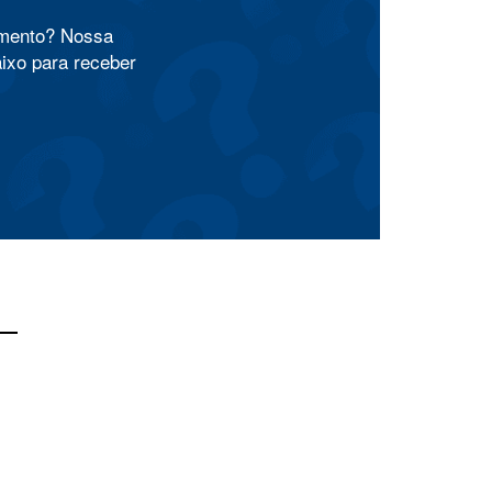
amento? Nossa
aixo para receber