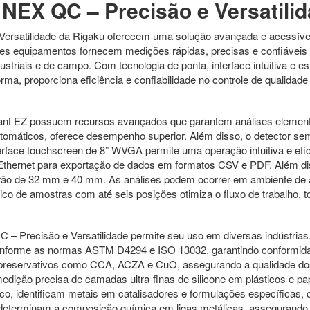
 NEX QC – Precisão e Versatili
Versatilidade da Rigaku oferecem uma solução avançada e acessível
s equipamentos fornecem medições rápidas, precisas e confiáveis 
dustriais e de campo. Com tecnologia de ponta, interface intuitiva e 
a, proporciona eficiência e confiabilidade no controle de qualidade 
Z possuem recursos avançados que garantem análises elementares
tomáticos, oferece desempenho superior. Além disso, o detector semic
erface touchscreen de 8” WVGA permite uma operação intuitiva e efici
thernet para exportação de dados em formatos CSV e PDF. Além d
ão de 32 mm e 40 mm. As análises podem ocorrer em ambiente de ar 
tico de amostras com até seis posições otimiza o fluxo de trabalho, 
C – Precisão e Versatilidade permite seu uso em diversas indústrias.
onforme as normas ASTM D4294 e ISO 13032, garantindo conformidade
preservativos como CCA, ACZA e CuO, assegurando a qualidade dos 
ão precisa de camadas ultra-finas de silicone em plásticos e papé
co, identificam metais em catalisadores e formulações específicas,
a, determinam a composição química em ligas metálicas, assegurando 