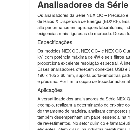
Analisadores da Série
Os analisadores da Série NEX QC – Precisão e 
de Raios X Dispersiva de Energia (EDXRF). Esse
alta performance em aplicações laboratoriais, in
exigências mais rigorosas do mercado. Dessa form
Especificações
Os modelos NEX QC, NEX QC+ e NEX QC Quant E
kV, com potência máxima de 4W e seis filtros au
proporciona excelente resolução espectral. A int
Esses analisadores oferecem conexões USB e E
190 x 165 x 60 mm, suporta porta-amostras padr
e precisão. Por fim, a opção de trocador automá
Aplicações
A versatilidade dos analisadores da Série NEX Q
exemplo, realizam a determinação de enxofre c
de tratamento de madeira, analisam compostos 
também desempenham um papel essencial na mediç
de revestimentos. No setor químico e farmacêuti
eficientes. Além disso, na indústria metalúrgic