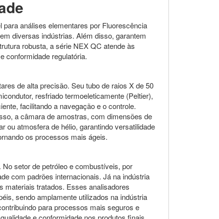
dade
 para análises elementares por Fluorescência
em diversas indústrias. Além disso, garantem
estrutura robusta, a série NEX QC atende às
e conformidade regulatória.
 de alta precisão. Seu tubo de raios X de 50
ondutor, resfriado termoeleticamente (Peltier),
ente, facilitando a navegação e o controle.
isso, a câmara de amostras, com dimensões de
ou atmosfera de hélio, garantindo versatilidade
tornando os processos mais ágeis.
 No setor de petróleo e combustíveis, por
 com padrões internacionais. Já na indústria
materiais tratados. Esses analisadores
is, sendo amplamente utilizados na indústria
 contribuindo para processos mais seguros e
qualidade e conformidade nos produtos finais.