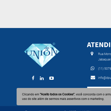
ATEND
Rua Monse
Jabaquar
(11) 507
info@dpu
BAIXE AGO
Clicando em
"Aceito todos os Cookies"
, você concorda com o arm
uso do site além de sermos mais assertivos com o marketing.