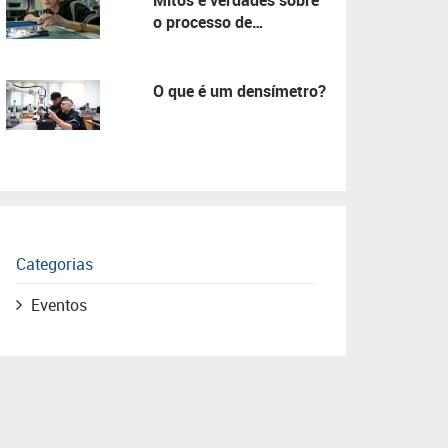
Mitos e verdades sobre
o processo de
manutenção!
O que é um densímetro?
Categorias
Eventos