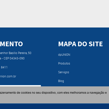
IMENTO
MAPA DO SITE
nhor Basílio Pereira, 50
dpUNION
a - CEP 04343-090
Produtos
9 8411
Serviços
nion.com.br
Blog
RA NOSSO CATÁLOGO
Fabricantes
azenamento de cookies no seu dispositivo, com eles melhoramos a navegação e
Contato