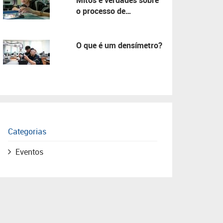
Mitos e verdades sobre
o processo de
manutenção!
O que é um densímetro?
Categorias
Eventos