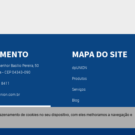
IMENTO
MAPA DO SITE
nhor Basílio Pereira, 50
dpUNION
a - CEP 04343-090
Produtos
9 8411
Serviços
nion.com.br
Blog
RA NOSSO CATÁLOGO
Fabricantes
azenamento de cookies no seu dispositivo, com eles melhoramos a navegação e
Contato