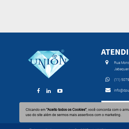
ATEND
Rua Monse
Jabaquar
(11) 507
info@dpu
BAIXE AGO
Clicando em
"Aceito todos os Cookies"
, você concorda com o arm
uso do site além de sermos mais assertivos com o marketing.