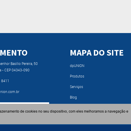
IMENTO
MAPA DO SITE
nhor Basílio Pereira, 50
dpUNION
a - CEP 04343-090
Produtos
9 8411
Serviços
nion.com.br
Blog
RA NOSSO CATÁLOGO
Fabricantes
azenamento de cookies no seu dispositivo, com eles melhoramos a navegação e
Contato