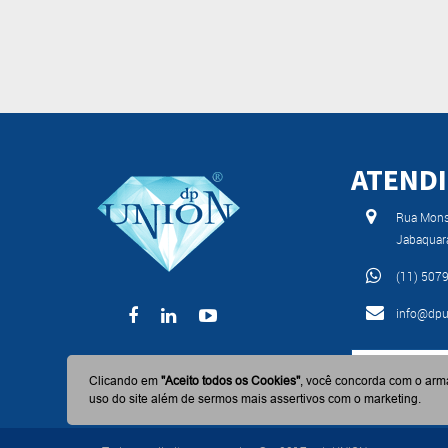
ATEND
Rua Monse
Jabaquar
(11) 507
info@dpu
BAIXE AGO
Clicando em
"Aceito todos os Cookies"
, você concorda com o arm
uso do site além de sermos mais assertivos com o marketing.