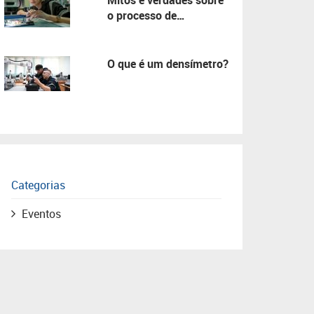
Mitos e verdades sobre
o processo de
manutenção!
O que é um densímetro?
Categorias
Eventos