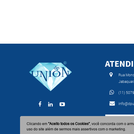
ATEND
Rua Monse
Jabaquar
(11) 507
info@dpu
BAIXE AGO
Clicando em
"Aceito todos os Cookies"
, você concorda com o arm
uso do site além de sermos mais assertivos com o marketing.