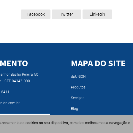
Facebook
Twitter
Linkedin
IMENTO
MAPA DO SITE
nhor Basílio Pereira, 50
dpUNION
a - CEP 04343-090
Produtos
9 8411
Serviços
nion.com.br
Blog
RA NOSSO CATÁLOGO
Fabricantes
azenamento de cookies no seu dispositivo, com eles melhoramos a navegação e
Contato