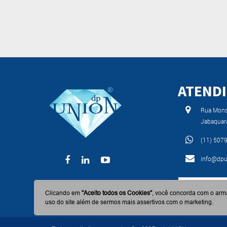
ATEND
Rua Monse
Jabaquar
(11) 507
info@dpu
BAIXE AGO
Clicando em
"Aceito todos os Cookies"
, você concorda com o arm
uso do site além de sermos mais assertivos com o marketing.