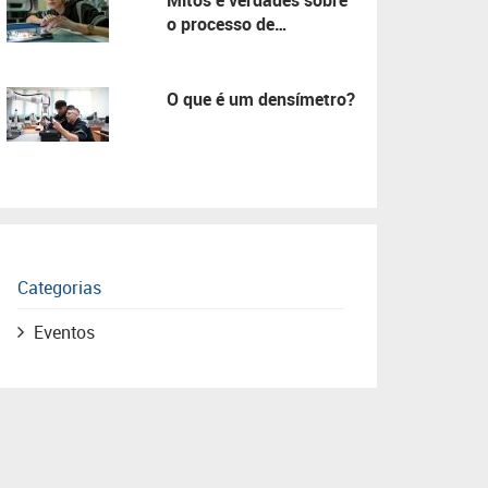
Mitos e verdades sobre
o processo de
manutenção!
O que é um densímetro?
Categorias
Eventos