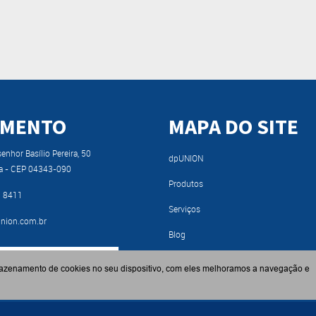
IMENTO
MAPA DO SITE
nhor Basílio Pereira, 50
dpUNION
a - CEP 04343-090
Produtos
9 8411
Serviços
nion.com.br
Blog
RA NOSSO CATÁLOGO
Fabricantes
azenamento de cookies no seu dispositivo, com eles melhoramos a navegação e
Contato