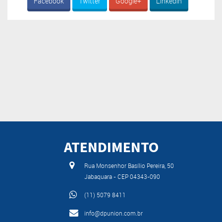
Facebook
Twitter
Google+
Linkedin
ATENDIMENTO
Rua Monsenhor Basílio Pereira, 50
Jabaquara - CEP 04343-090
(11) 5079 8411
info@dpunion.com.br