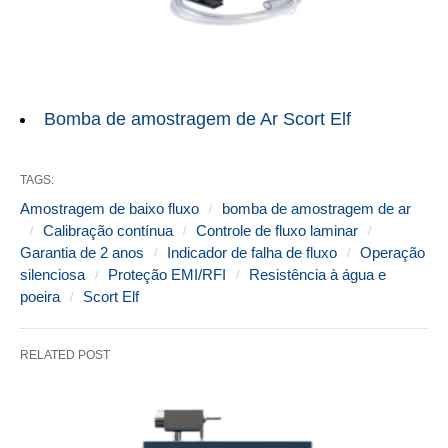
Bomba de amostragem de Ar Scort Elf
TAGS:
Amostragem de baixo fluxo
bomba de amostragem de ar
Calibração contínua
Controle de fluxo laminar
Garantia de 2 anos
Indicador de falha de fluxo
Operação
silenciosa
Proteção EMI/RFI
Resistência à água e
poeira
Scort Elf
RELATED POST