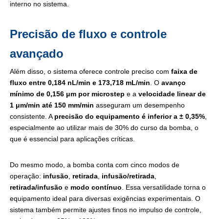
interno no sistema.
Precisão de fluxo e controle
avançado
Além disso, o sistema oferece controle preciso com
faixa de
fluxo entre 0,184 nL/min e 173,718 mL/min
. O
avanço
mínimo de 0,156 μm por microstep
e a
velocidade linear de
1 μm/min até 150 mm/min
asseguram um desempenho
consistente. A
precisão do equipamento é inferior a ± 0,35%
,
especialmente ao utilizar mais de 30% do curso da bomba, o
que é essencial para aplicações críticas.
Do mesmo modo, a bomba conta com cinco modos de
operação:
infusão
,
retirada
,
infusão/retirada
,
retirada/infusão
e
modo contínuo
. Essa versatilidade torna o
equipamento ideal para diversas exigências experimentais. O
sistema também permite ajustes finos no impulso de controle,