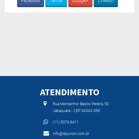
Facebook
Twitter
Google+
Linkedin
ATENDIMENTO
Rua Monsenhor Basílio Pereira, 50
Jabaquara - CEP 04343-090
(11) 5079 8411
info@dpunion.com.br