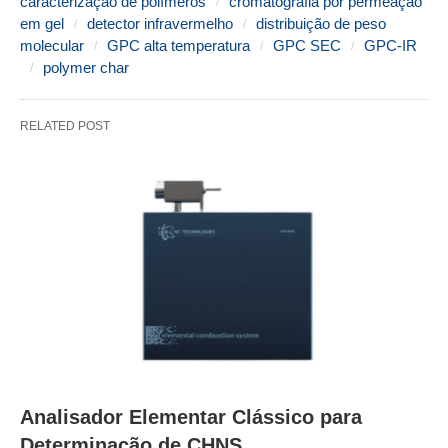
caracterização de polímeros
cromatografia por permeação
em gel
detector infravermelho
distribuição de peso
molecular
GPC alta temperatura
GPC SEC
GPC-IR
polymer char
RELATED POST
Analisador Elementar Clássico para
Determinação de CHNS