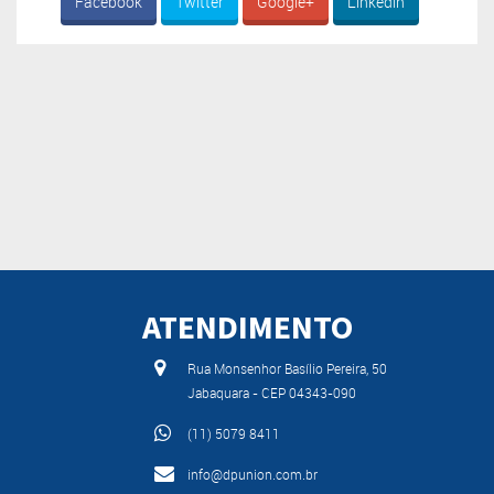
Facebook
Twitter
Google+
Linkedin
ATENDIMENTO
Rua Monsenhor Basílio Pereira, 50
Jabaquara - CEP 04343-090
(11) 5079 8411
info@dpunion.com.br