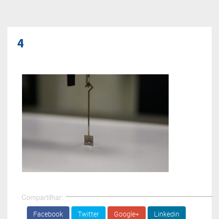
4
Compartilhar:
Facebook
Twitter
Google+
Linkedin