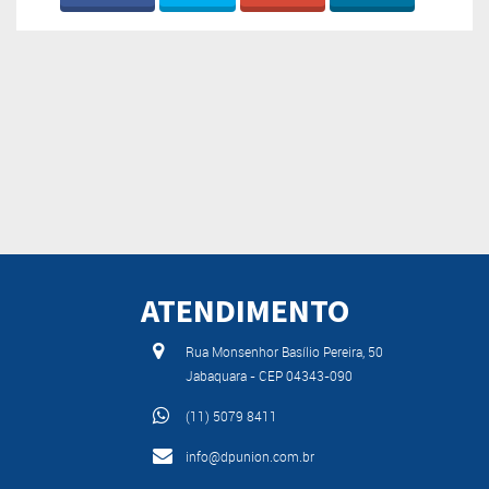
ATENDIMENTO
Rua Monsenhor Basílio Pereira, 50
Jabaquara - CEP 04343-090
(11) 5079 8411
info@dpunion.com.br