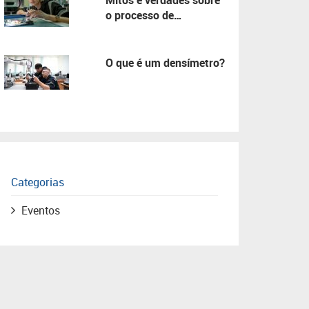
Mitos e verdades sobre
o processo de
manutenção!
O que é um densímetro?
Categorias
Eventos