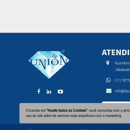
ATEND
Rua Monse
Jabaquar
(11) 507
info@dpu
BAIXE AGO
Clicando em
"Aceito todos os Cookies"
, você concorda com o arm
uso do site além de sermos mais assertivos com o marketing.