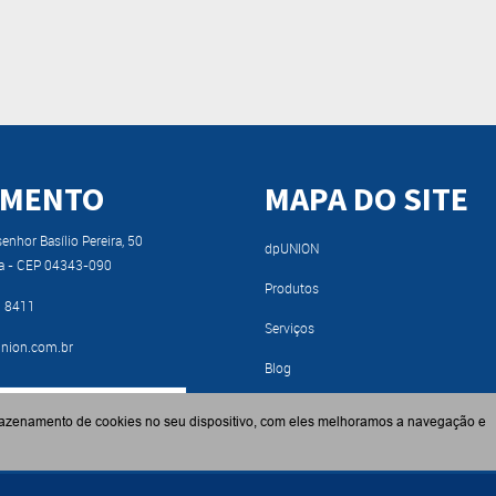
IMENTO
MAPA DO SITE
nhor Basílio Pereira, 50
dpUNION
a - CEP 04343-090
Produtos
9 8411
Serviços
nion.com.br
Blog
RA NOSSO CATÁLOGO
Fabricantes
azenamento de cookies no seu dispositivo, com eles melhoramos a navegação e
Contato